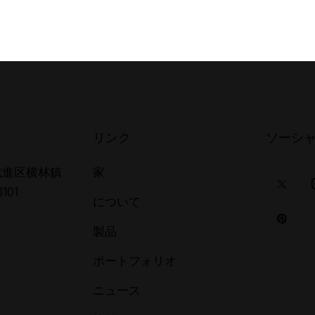
リンク
ソーシ
武進区横林鎮
家
101
について
製品
ポートフォリオ
ニュース