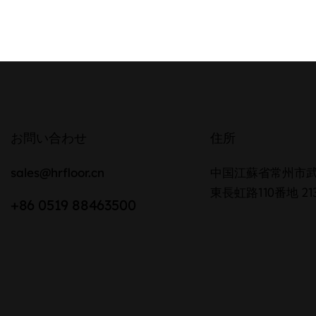
お問い合わせ
住所
sales@hrfloor.cn
中国江蘇省常州市
東長虹路110番地 213
+86 0519 88463500