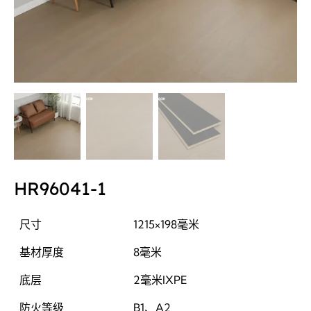
HR96041-1
尺寸
1215×198毫米
基材厚度
8毫米
底层
2毫米IXPE
防火等级
B1、A2