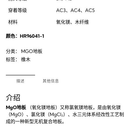
穿着等级
AC3、AC4、AC5
材料
氧化镁、木纤维
颜色：HR96041-1
分类：
MGO地板
标签：
橡木
描述
其他信息
介绍
MgO地板
（氧化镁地板）又称氯氧镁地板，是由氧化镁
（MgO）、氯化镁（MgCl₂）、水三元体系经改性工艺制
成的一种新型无机复合地板。