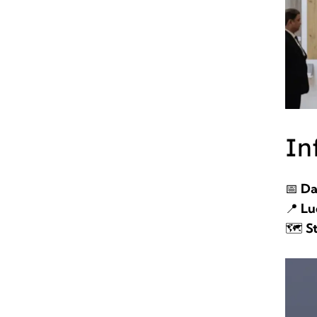
In
📅
Da
📍
Lu
🗺️
St