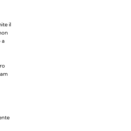
ite il
 non
o a
ro
eam
mente