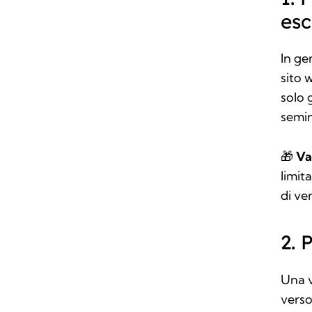
esc
In ge
sito 
solo 
semin
🎁
Va
limit
di ve
2. 
Una v
vers