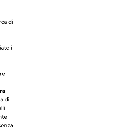
o
rca di
ato i
ure
tra
a di
lli
nte
 senza