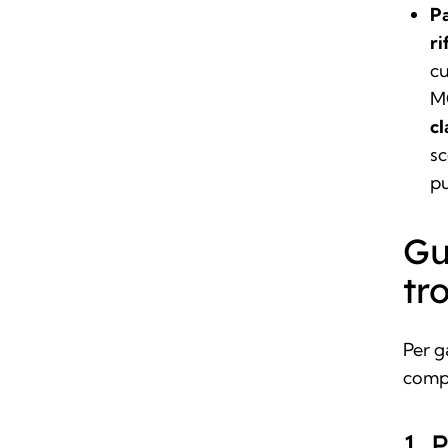
P
ri
cu
M
cl
sc
pu
Gu
tr
Per g
compi
1. 