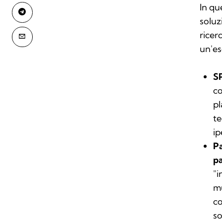
In qu
soluz
ricer
un'es
SP
co
pl
te
ip
Pa
pa
"i
mu
co
so