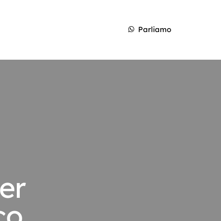
Parliamo
er
co