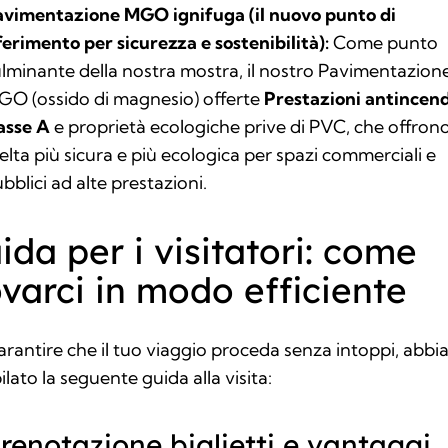
avimentazione MGO ignifuga (il nuovo punto di
ferimento per sicurezza e sostenibilità):
Come punto
lminante della nostra mostra, il nostro
Pavimentazione
GO (ossido di magnesio)
offerte
Prestazioni antincend
asse A
e proprietà ecologiche prive di PVC, che offron
elta più sicura e più ecologica per spazi commerciali e
bblici ad alte prestazioni.
ida per i visitatori: come
ovarci in modo efficiente
arantire che il tuo viaggio proceda senza intoppi, abb
lato la seguente guida alla visita:
Prenotazione biglietti e vantaggi