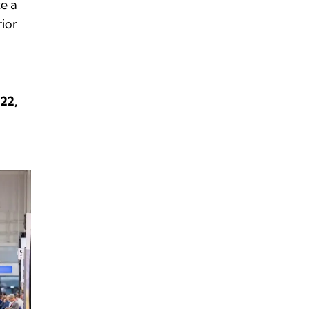
e a
rior
22,