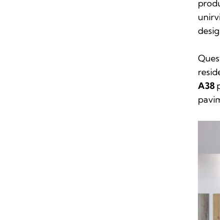
produ
unirv
desig
Quest
resid
A38
p
pavim