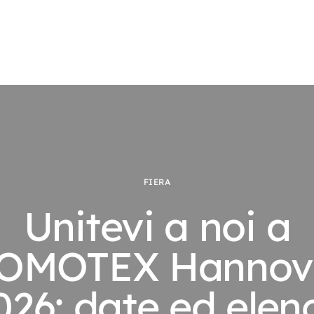
FIERA
Unitevi a noi a
OMOTEX Hannov
026: date ed elen