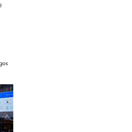
l
,
ugos