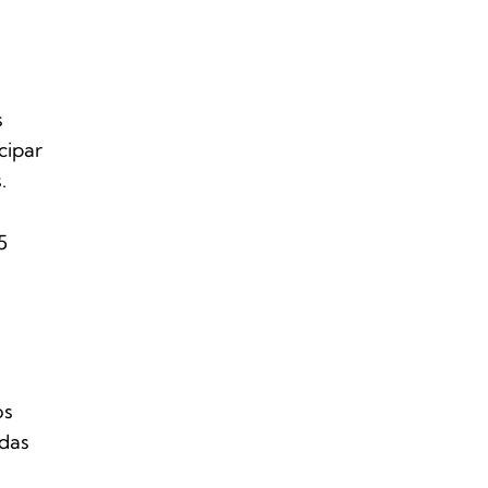
s
cipar
.
5
os
rdas