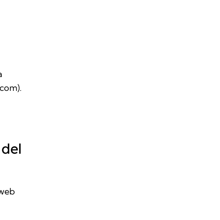
a
.com
).
 del
 web