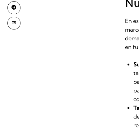
Nu
En es
marca
deman
en fu
S
ta
ba
pa
co
Ta
de
re