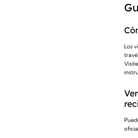
Gu
Có
Los v
travé
Visit
instr
Ver
rec
Puede
ofici