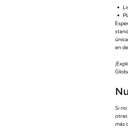
Li
Pl
Esper
stan
única
en de
¡Expl
Globa
Nu
Si no
otras
más d