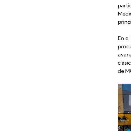
parti
Medio
princ
En el
produ
avan
clási
de M