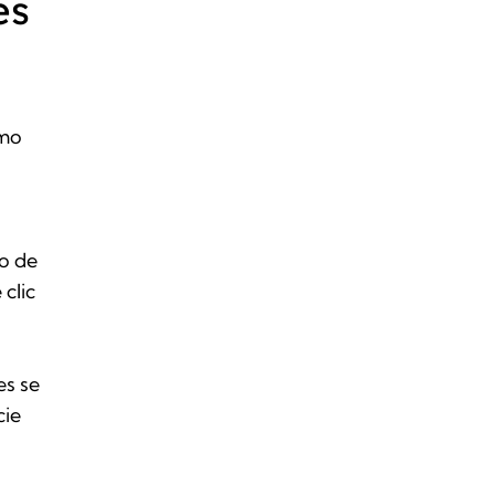
es
omo
o de
clic
es se
cie