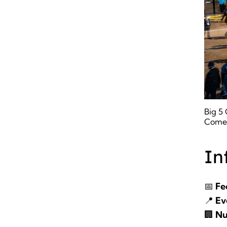
Big 5
Comer
In
📅
Fe
📍
Ev
🏢
Nu