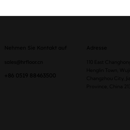
Nehmen Sie Kontakt auf
Adresse
sales@hrfloor.cn
110 East Changhon
Henglin Town, Wujin
+86 0519 88463500
Changzhou City, Ji
Province, China 21