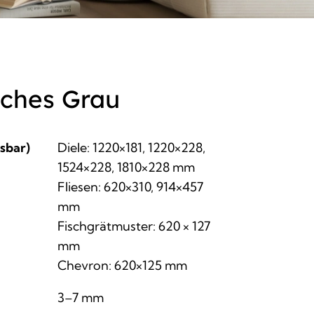
sches Grau
sbar)
Diele: 1220×181, 1220×228,
1524×228, 1810×228 mm
Fliesen: 620×310, 914×457
mm
Fischgrätmuster: 620 × 127
mm
Chevron: 620×125 mm
3–7 mm