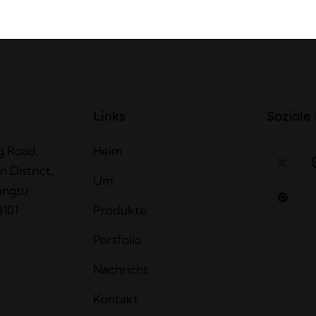
Links
Soziale
g Road,
Heim
 District,
Um
angsu
3101
Produkte
Portfolio
Nachricht
Kontakt