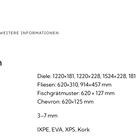
WEITERE INFORMATIONEN
n
Diele: 1220×181, 1220×228, 1524×228, 
Fliesen: 620×310, 914×457 mm
Fischgrätmuster: 620 × 127 mm
Chevron: 620×125 mm
3–7 mm
IXPE, EVA, XPS, Kork