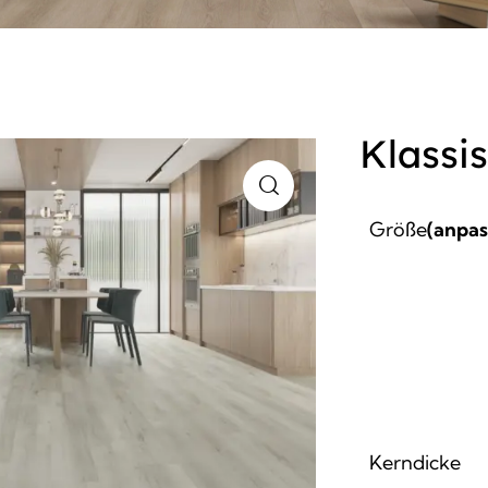
Klassi
Größe
(anpas
Kerndicke