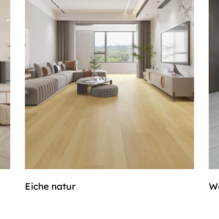
Eiche natur
W